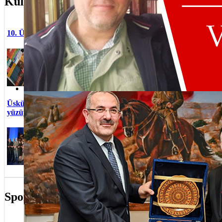
Kültür/Sanat
''Yılbaşı 
10. Üsküdar Kitap Günleri başladı
ziyaretçile
Selim Ter
“Okumak Özgürlüktür” sloganıyla
Üsküdar Sa
Harem Etkinlik Alanı’nda
Üsküdar 9
düzenlenen Kitap Günleri, 200’ün
ziyaretçiyi
üzerin...
2024 Mave
Umudu Yeşe
''Üsküdar 
Üsküdar Bağlarbaşı Kültür Merkezi yeni
Adalet Bakan Yardımcımızın Üsküdarlılara selamı var
Türkiye'n
yüzüyle kapılarını açtı
Gastronomi
Hanım Sul
Üsküdar'ın kültür-sanat
Türkevi'nd
mekanlarından biri olan Bağlarbaşı
Ekin Uzun
Kültür Merkezi, Üsküdar
Üsküdar 7.
Belediyesi tarafından gerçekleşt...
ziyaretçi k
Spor