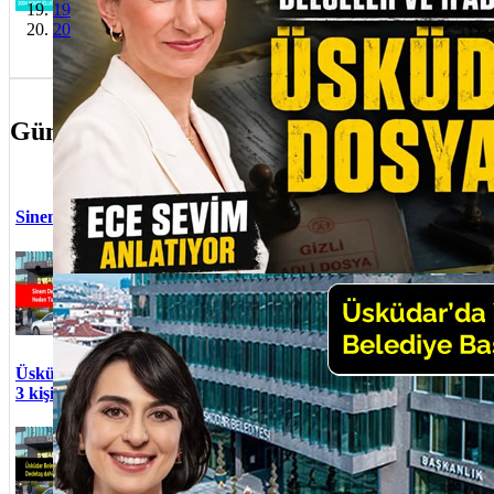
19
Dönüşüyo
20
Cumhuriye
kutlandı
Güncel Olaylar
Sinem Ded
Sinem Dedetaş ve 3 kişi Neden Tutuklandı?
Üsküdar B
yolsuzluk
İstanbul Anadolu Cumhuriyet
Rasim Şen 
Başsavcılığı tarafından başlatılan
Adalet Ba
soruşturmada Üsküdar Belediye
Üsküdar Belediye Başkanı Sinem Dedetaş yolsuzluk operasyonu
selamı var
Başkanı Sinem Dedetaş ve Al...
Sedat Ayy
atandı
Üsküdar B
Üsküdar Belediyesi Başkanı Sinem Dedetaş ve
Usta görev
3 kişi tutuklandı
Mustafa Çe
Hedef bele
Üsküdar Belediyesi’nde yapı
taraf ta us
ruhsatı ve iskan süreçlerinde
Üsküdar B
usulsüzlük yapıldığı iddialarına
19 Mayıs 