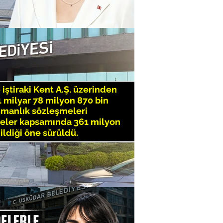
Tümü
sküdar 8. İlçe Kongresi'nin tarihi
de Erdem Demir yeniden aday
izlik Günü Üsküdar'da kutlanacak
etaş, ''Önceki döneme dair tespit
attık''
ılında 30 Ağustos Zafer Bayramı
a coşkuyla kutlandı
n yeni Kaymakamı Adem Yazıcı
aşladı
rkmen'den New York Belediye
ric Adams'a ziyaret
n Harem'e 2 kilometrelik iftar
ebilir Atıklar Üsküdar için İyiliğe