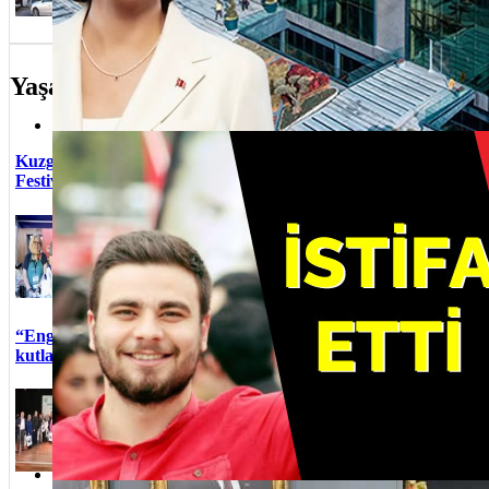
ilişkin İstanbul Anadol...
Bayramı Üs
Yaşam
Anneler G
Üsküdar CHP İlçe Başkanı Berk Tütüncü istifa etti
Kuzguncuk Bostanı’nda “Dünya Çevre Günü
emeği ürün
Festivali” düzenlendi
Çocuklar v
doyasıya 
Üsküdar Belediyesi tarafından
Otizm fark
Dünya Çevre Günü kapsamında
Çengelköy 
“Dünya Çevre Günü Festivali”
seferleri b
gerçekleştirildi.
Üsküdar'da
Yuvamız Ü
töreni yap
“Engelliler Haftası” Üsküdar’da etkinlikle
Üsküdar'd
kutlandı
bulunuluy
Pırlanta 
Üsküdar Belediyesi tarafından
İndirimler
“Engelliler Haftası” kapsamında
bodo.com:
Engelsiz Yaşam Merkezi’nde
Hediye Ser
etkinlik düze...
QUA Grani