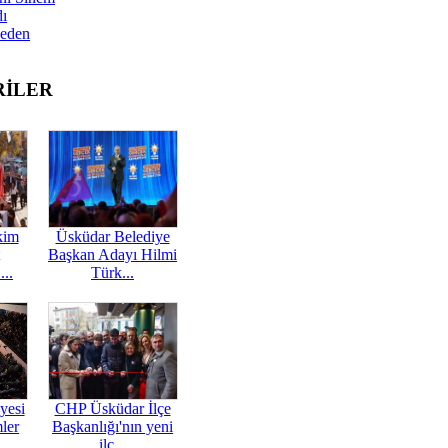
dı
Neden
RİLER
kim
Üsküdar Belediye
Başkan Adayı Hilmi
...
Türk...
yesi
CHP Üsküdar İlçe
mler
Başkanlığı'nın yeni
ilç...