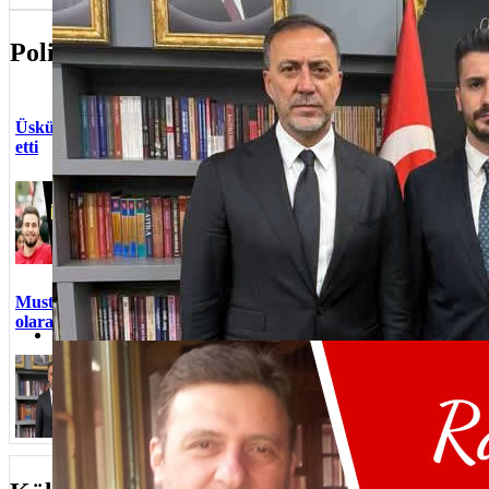
Mustafa Gider, MHP Üsküdar İlçe Başkanı olarak atandı
Politika
Ekrem Baki
Üsküdar CHP İlçe Başkanı Berk Tütüncü istifa
“Üsküdar’
etti
sahada şe
Üsküdar AK
Cumhuriyet Halk Partisi Üsküdar
Sosyal Me
İlçe Başkanı Berk Tütüncü ilçe
Üsküdar İ
başkanlığı görevinden istifa etti.
Erdem Dem
Başkan Dem
AK Parti 
ve Dinam
Mustafa Gider, MHP Üsküdar İlçe Başkanı
MHP Üsküda
olarak atandı
BTP Üsküd
Üsküdar M
Milliyetçi Hareket Partisi Üsküdar
Rasim Şen vefat etti
Değişimi
İlçe Başkanlığı görevine Mustafa
Gider atandı.