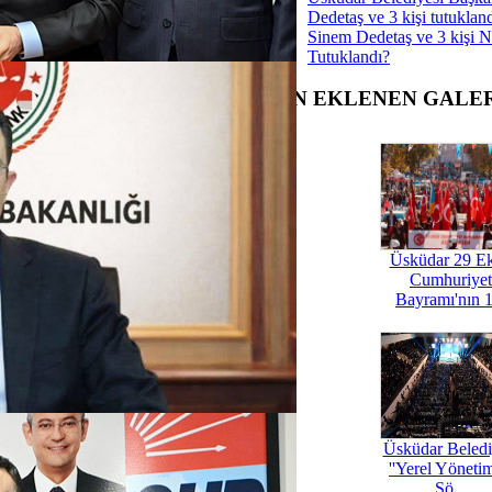
vrupa'yı buluşturan 46. İstanbul
Dedetaş ve 3 kişi tutuklan
gerçekleşti
Sinem Dedetaş ve 3 kişi 
 yeni bir takımı daha var
Tutuklandı?
ücüler 19 Mayıs Haftası'nda yarıştı
rarası Özel Sporcular Atletizm
SON EKLENEN GALE
gelleri Ortadan kaldırdı
aman, Judo'da Üsküdar'a Altın
azandırdı
nadolu 1908 futbolcu arıyor
elediyesi Yaz Spor Okulları
aşladı
lediyesi, Beylerbeyi Stadı için ilan
Üsküdar 29 E
elediyespor'un Yeni Başkanı
Cumhuriyet
Saka oldu
Bayramı'nın 1
spor Başkanı İsmet Özay
istifa etti
Tümü
Üsküdar Beledi
''Yerel Yöneti
lçe Belediyelerinin 2022 yılı bütçesi
Şö...
si'nde onaylandı