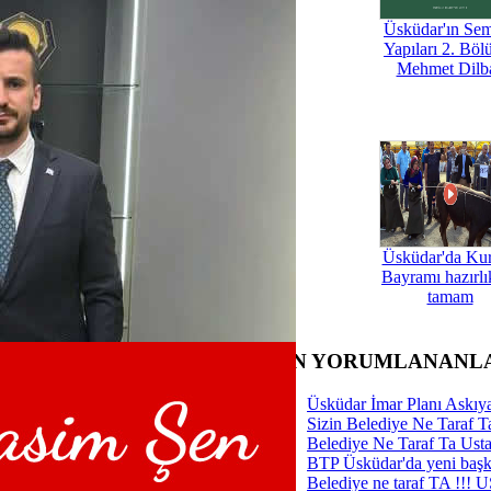
Üsküdar'ın Se
Yapıları 2. Böl
Tümü
Mehmet Dilb
’nin yeni durağı belli oldu
ın geleceği masa başında değil,
killenecek”
 Parti'de sürpriz istifa! Haberi
dya hesabından duyurdu
Yİ Parti'de bayrak değişimi
ir güven tazeledi
Üsküdar'da Ku
ir'in listesi basına sızdırıldı
Bayramı hazırlık
Üsküdar İlçe Başkanlığı için Genç
tamam
ik Başkan Adayı
r'dan istişare toplantısı
ar'da yeni başkan belli oldu
emleket Partisi'nde Bayrak
SON YORUMLANANL
 Tamam
Üsküdar İmar Planı Askıya
Sizin Belediye Ne Taraf Ta
Belediye Ne Taraf Ta Ust
BTP Üsküdar'da yeni başka
Belediye ne taraf TA !!!