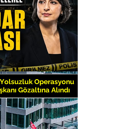
r
timizin 98. kuruluş yılı Üsküdar'da
Tümü
etaş neden gözaltına alındı?
elediye Başkanı Sinem Dedetaş
 operasyonunda gözaltına alındı
vefat etti
kan Yardımcımızın Üsküdarlılara
nda gözaltına alındı
ıldız Adalet Bakan Yardımcılığı’na
elediyesi Başkan Yardımcısı Tahsin
inden istifa etti
tinkaya vefat etti
diye, belediye hedef ve belediye ne
ta!
eldiyesi’nde bayramlaşma yapıldı
Atatürk’ü Anma Gençlik ve Spor