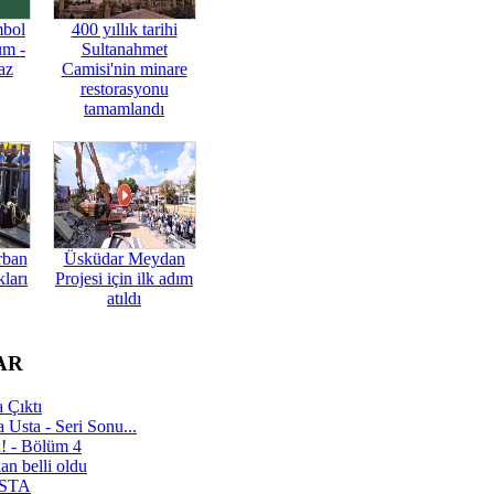
mbol
400 yıllık tarihi
üm -
Sultanahmet
az
Camisi'nin minare
restorasyonu
tamamlandı
rban
Üsküdar Meydan
ları
Projesi için ilk adım
atıldı
AR
 Çıktı
 Usta - Seri Sonu...
a! - Bölüm 4
n belli oldu
 USTA