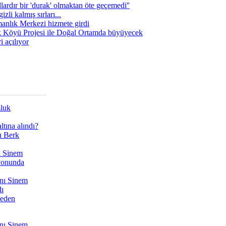
lardır bir 'durak' olmaktan öte geçemedi''
zli kalmış sırları...
manlık Merkezi hizmete girdi
 Köyü Projesi ile Doğal Ortamda büyüyecek
i açılıyor
zluk
tına alındı?
ı Berk
ı Sinem
yonunda
nı Sinem
dı
Neden
nı Sinem