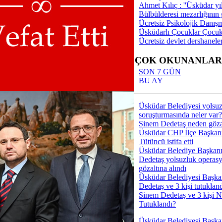
Tümü
Ahmet Kılıç : ''Üsküdar yıl
Bülbülderesi mezarlığının gi
Ücretsiz Psikolojik Danış
Pazarı 2025'' rengarenk stantlarıyla
Üsküdarlı Çocuklar Çocuk
rini bekliyor
Ücretsiz devlet dershaneler
zi Genel Müdür olarak atandı
haf Festivali kapılarını açtı
EN ÇOK OKUNANLAR
. Kitap Fuarı 9 Günde 280 bin
SON 7 GÜN
 misafir etti
BU AY
ra Ödülleri ''İradeni Kuşan,
rt!'' konusuyla sahibini arıyor
Kitap Fuarı'' başladı
Üsküdar Belediyesi yolsu
in ilk Gastronomi Sokağı
soruşturmasında neler var?
 Festivali ile açıldı
Sinem Dedetaş neden gözal
tanlar Sergisi New York
Üsküdar CHP İlçe Başkan
e sanatseverlerle buluştu
Tütüncü istifa etti
lar Üsküdarlıları coşturdu
Üsküdar Belediye Başkan
 Kitap Fuarı'na 250 binden fazla
Dedetaş yolsuzluk operas
atıldı
gözaltına alındı
Üsküdar Belediyesi Başka
Dedetaş ve 3 kişi tutuklan
Sinem Dedetaş ve 3 kişi 
Tümü
Tutuklandı?
Üsküdar Belediyesi Başka