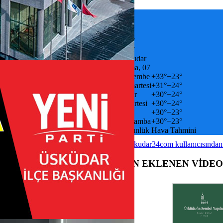
küdar’da etkinliklerle kutlandı
+
32
°
C
Tümü
+
33°
+
23°
Uskudar
Cuma, 07
ünü’ne özel “Anne Eli Pazarı” el
Perşembe
+
33°
+
23°
leri pazarı yoğun ilgi gördü
Cumartesi
+
31°
+
24°
e Gençler “Mini Fest 2” ile
Pazar
+
30°
+
24°
eğlendi
Pazartesi
+
30°
+
24°
ındalık haftası Üsküdar'da kutlandı
Salı
+
30°
+
23°
- Kuleli - Kandilli ring otobüs
Çarşamba
+
30°
+
23°
aşlıyor
7 Günlük Hava Tahmini
 ''2025 Yılbaşı Pazarı'' başlıyor
sküdar kreş açılışı ve temel atma
@uskudar34com kullanıcısından
ılacak
a günlük 5 bin 300 kişiye ikramda
SON EKLENEN VİDE
or
Tektaş Yüzüklerde Kasım Ayı
i Başladı!
 Unutulmaz Deneyimler İçin
tifikaları
te, doğaya sahip çıkıyor