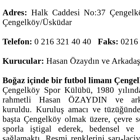
Adres:
Halk Caddesi No:37 Çengelk
Çengelköy/Üsküdar
Telefon:
0 216 321 40 40
Faks:
0216 
Kurucular:
Hasan Özaydın ve Arkadaş
Boğaz içinde bir futbol limanı Çenge
Çengelköy Spor Külübü, 1980 yılınd
rahmetli Hasan ÖZAYDIN ve arkad
kuruldu. Kuruluş amacı ve tüzüğünde 
başta Çengelköy olmak üzere, çevre s
sporla iştigal ederek, bedensel ve 
sağlamaktı. Resmi renklerini sarı-laciv