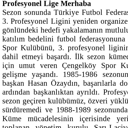
Profesyonel Lige Merhaba
Sezon sonunda Türkiye Futbol Federas
3. Profesyonel Ligini yeniden organize
gönlündeki hedefi yakalamanın mutlul
katılım bedelini futbol federasyonuna
Spor Kulübünü, 3. profesyonel ligini
dahil etmeyi başardı. İlk sezon kümed
için umut veren Çengelköy Spor Ku
gelişme yaşandı. 1985-1986 sezonun
başkan Hasan Özaydın, başarılarla d
ardından başkanlıktan ayrıldı. Profesy
sezon geçiren kulübümüz, özveri yüklü 
sürdüremedi ve 1988-1989 sezonunda
Küme mücadelesinin içerisinde yer
toplanan yönetim kurulu Sarı-Lacive