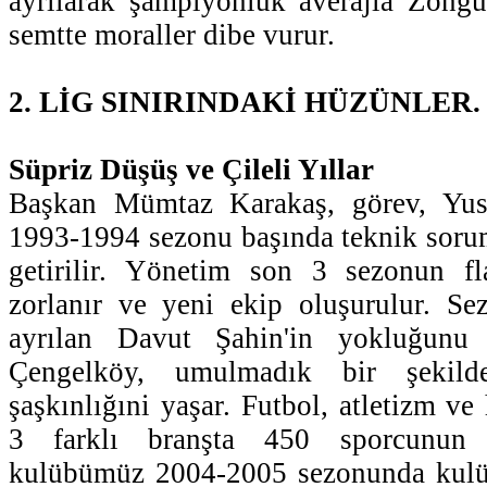
ayrılarak şampiyonluk averajla Zonguld
semtte moraller dibe vurur.
2. LİG SINIRINDAKİ HÜZÜNLER.
Süpriz Düşüş ve Çileli Yıllar
Başkan Mümtaz Karakaş, görev, Yusu
1993-1994 sezonu başında teknik soru
getirilir. Yönetim son 3 sezonun fl
zorlanır ve yeni ekip oluşurulur. Se
ayrılan Davut Şahin'in yokluğunu f
Çengelköy, umulmadık bir şekil
şaşkınlığıni yaşar. Futbol, atletizm v
3 farklı branşta 450 sporcunun f
kulübümüz 2004-2005 sezonunda kul