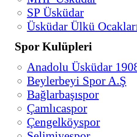
SP Üsküdar
Üsküdar Ülkü Ocaklar
Spor Kulüpleri
Anadolu Üsküdar 190
Beylerbeyi Spor A.Ş
Bağlarbaşıspor
Çamlıcaspor
Çengelköyspor
Selimiyespor