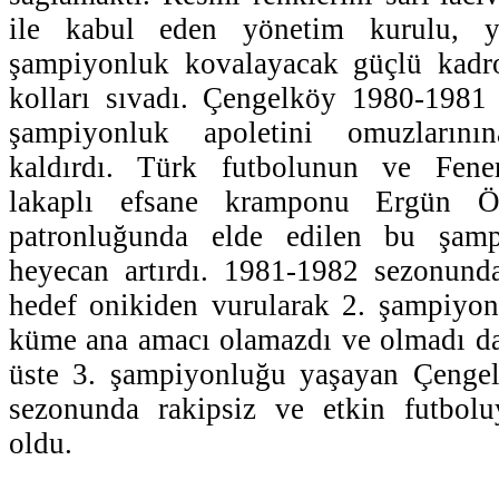
ile kabul eden yönetim kurulu, ye
şampiyonluk kovalayacak güçlü kadr
kolları sıvadı. Çengelköy 1980-1981
şampiyonluk apoletini omuzlarını
kaldırdı. Türk futbolunun ve Fener
lakaplı efsane kramponu Ergün 
patronluğunda elde edilen bu şam
heyecan artırdı. 1981-1982 sezonun
hedef onikiden vurularak 2. şampiyon
küme ana amacı olamazdı ve olmadı da
üste 3. şampiyonluğu yaşayan Çenge
sezonunda rakipsiz ve etkin futboluy
oldu.