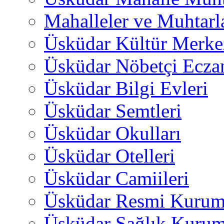
Mahalleler ve Muhtarl
Üsküdar Kültür Merkez
Üsküdar Nöbetçi Ecza
Üsküdar Bilgi Evleri
Üsküdar Semtleri
Üsküdar Okulları
Üsküdar Otelleri
Üsküdar Camiileri
Üsküdar Resmi Kurum
Üsküdar Sağlık Kurum