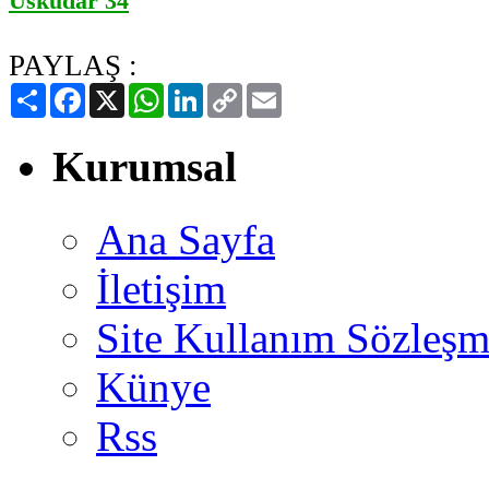
Üsküdar 34
PAYLAŞ :
Paylaş
Facebook
X
WhatsApp
LinkedIn
Copy
Email
Link
Kurumsal
Ana Sayfa
İletişim
Site Kullanım Sözleşm
Künye
Rss