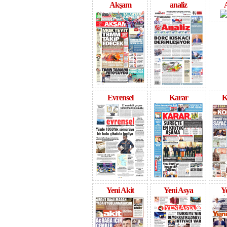
Akşam
analiz
Evrensel
Karar
K
Yeni Akit
Yeni Asya
Ye