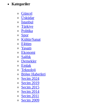
Kategoriler
Güncel
Üsküdar
İstanbul
Türkiye
Politika
Spor
Kültür/Sanat
Eğitim
Yaşam
Ekonomi
Sağlık
Dernekler
Emlak
Teknoloji
Bölge Haberleri
Seçim 2024
Seçim 2019
Seçim 2015
Seçim 2014
Seçim 2011
Seçim 2009