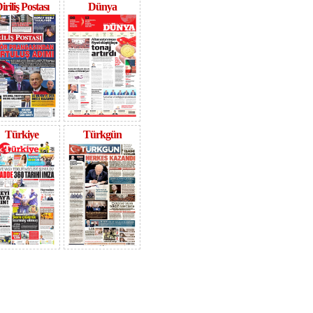
iriliş Postası
Dünya
Türkiye
Türkgün