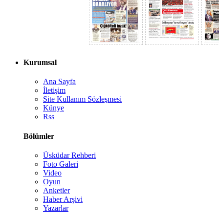
Kurumsal
Ana Sayfa
İletişim
Site Kullanım Sözleşmesi
Künye
Rss
Bölümler
Üsküdar Rehberi
Foto Galeri
Video
Oyun
Anketler
Haber Arşivi
Yazarlar