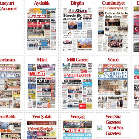
Anayurt
Aydınlık
Birgün
Cumhuriyet
D
orkusuz
Milat
Milli Gazete
Sözcü
ni Birlik
Yeni Şafak
Yeniçağ
Yeni Söz
Gazetesi