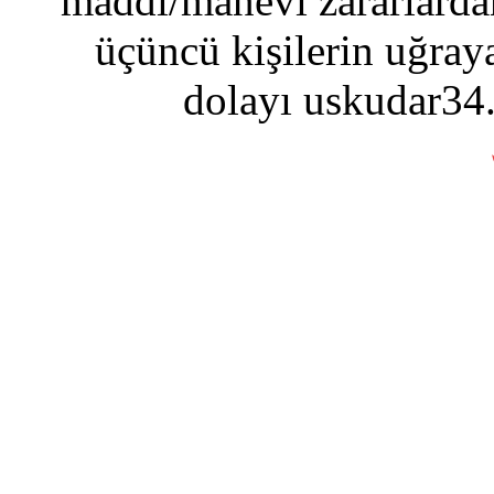
maddi/manevi zararlardan
üçüncü kişilerin uğraya
dolayı uskudar34