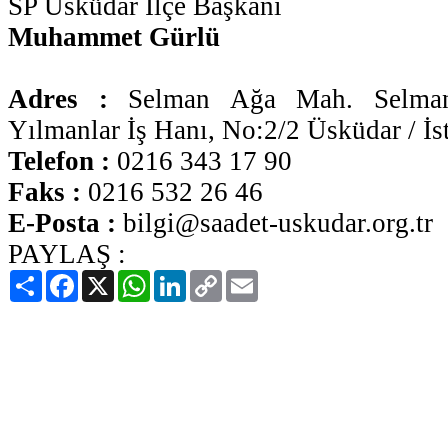
SP Üsküdar İlçe Başkanı
Muhammet Gürlü
Adres :
Selman Ağa Mah. Selman
Yılmanlar İş Hanı, No:2/2 Üsküdar / İs
Telefon :
0216 343 17 90
Faks :
0216 532 26 46
E-Posta :
bilgi@saadet-uskudar.org.tr
PAYLAŞ :
Paylaş
Facebook
X
WhatsApp
LinkedIn
Copy
Email
Link