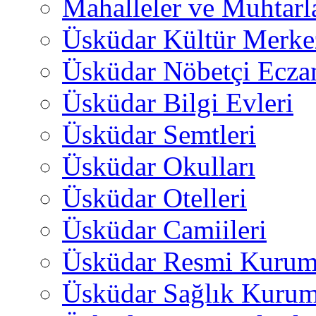
Mahalleler ve Muhtarl
Üsküdar Kültür Merkez
Üsküdar Nöbetçi Ecza
Üsküdar Bilgi Evleri
Üsküdar Semtleri
Üsküdar Okulları
Üsküdar Otelleri
Üsküdar Camiileri
Üsküdar Resmi Kurum
Üsküdar Sağlık Kurum