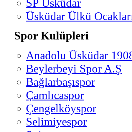
SP Üsküdar
Üsküdar Ülkü Ocaklar
Spor Kulüpleri
Anadolu Üsküdar 190
Beylerbeyi Spor A.Ş
Bağlarbaşıspor
Çamlıcaspor
Çengelköyspor
Selimiyespor