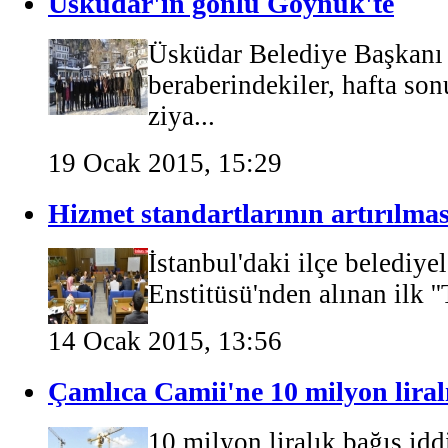
Üsküdar'ın gönlü Göynük'te
Üsküdar Belediye Başkanı
beraberindekiler, hafta so
ziya...
19 Ocak 2015, 15:29
Hizmet standartlarının artırılmas
İstanbul'daki ilçe belediye
Enstitüsü'nden alınan ilk '
14 Ocak 2015, 13:56
Çamlıca Camii'ne 10 milyon liral
10 milyon liralık bağış idd