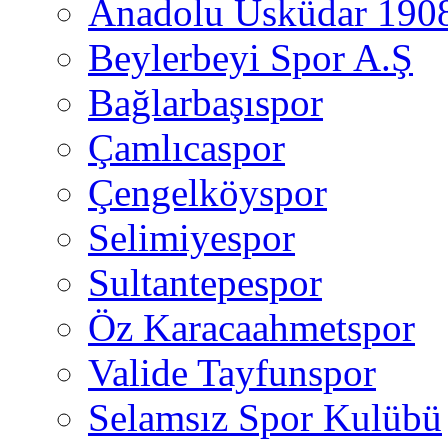
Anadolu Üsküdar 190
Beylerbeyi Spor A.Ş
Bağlarbaşıspor
Çamlıcaspor
Çengelköyspor
Selimiyespor
Sultantepespor
Öz Karacaahmetspor
Valide Tayfunspor
Selamsız Spor Kulübü