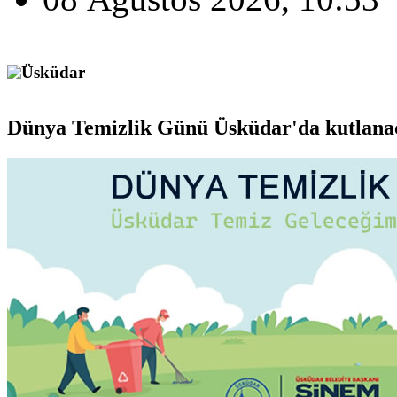
Üsküdar
Sinem Dedetaş, ''Önceki döneme dair tespit