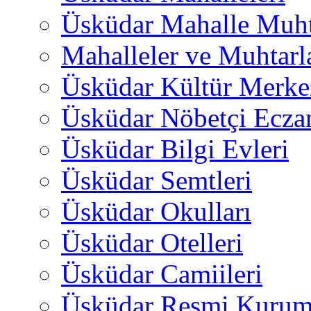
Üsküdar Mahalle Muht
Mahalleler ve Muhtarl
Üsküdar Kültür Merkez
Üsküdar Nöbetçi Ecza
Üsküdar Bilgi Evleri
Üsküdar Semtleri
Üsküdar Okulları
Üsküdar Otelleri
Üsküdar Camiileri
Üsküdar Resmi Kurum