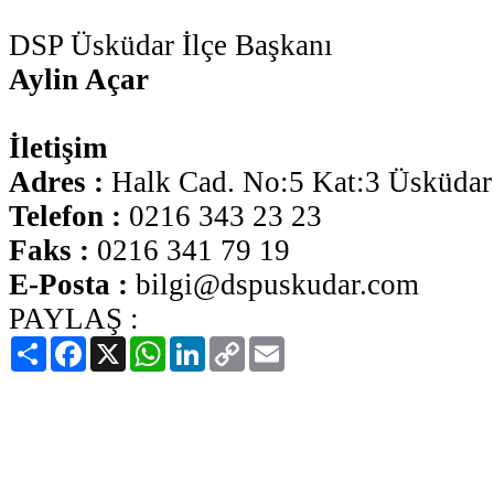
DSP Üsküdar İlçe Başkanı
Aylin Açar
İletişim
Adres :
Halk Cad. No:5 Kat:3 Üsküdar 
Telefon :
0216 343 23 23
Faks :
0216 341 79 19
E-Posta :
bilgi@dspuskudar.com
PAYLAŞ :
Paylaş
Facebook
X
WhatsApp
LinkedIn
Copy
Email
Link