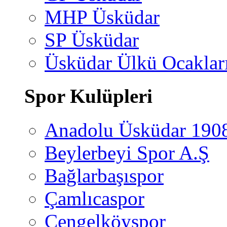
MHP Üsküdar
SP Üsküdar
Üsküdar Ülkü Ocaklar
Spor Kulüpleri
Anadolu Üsküdar 190
Beylerbeyi Spor A.Ş
Bağlarbaşıspor
Çamlıcaspor
Çengelköyspor