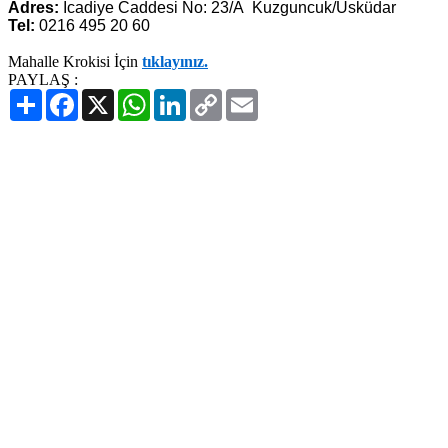
Adres:
İcadiye Caddesi No: 23/A Kuzguncuk/Üsküdar
Tel:
0216 495 20 60
Mahalle Krokisi İçin
tıklayınız.
PAYLAŞ :
Paylaş
Facebook
X
WhatsApp
LinkedIn
Copy
Email
Link