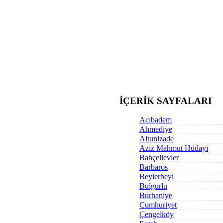
İÇERİK SAYFALARI
Acıbadem
Ahmediye
Altunizade
Aziz Mahmut Hüdayi
Bahçelievler
Barbaros
Beylerbeyi
Bulgurlu
Burhaniye
Cumhuriyet
Çengelköy