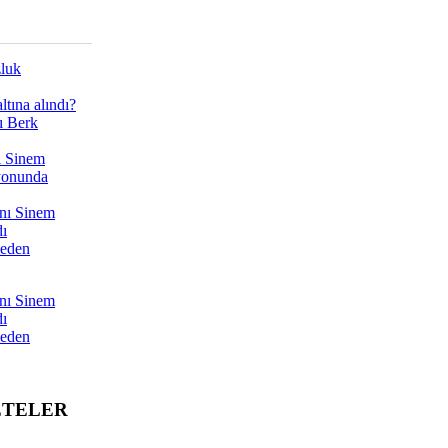
zluk
tına alındı?
ı Berk
ı Sinem
yonunda
nı Sinem
dı
Neden
nı Sinem
dı
Neden
ETELER