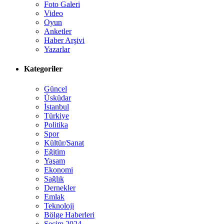
Foto Galeri
Video
Oyun
Anketler
Haber Arşivi
Yazarlar
Kategoriler
Güncel
Üsküdar
İstanbul
Türkiye
Politika
Spor
Kültür/Sanat
Eğitim
Yaşam
Ekonomi
Sağlık
Dernekler
Emlak
Teknoloji
Bölge Haberleri
Seçim 2024