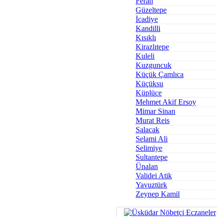
Ferah
Güzeltepe
İcadiye
Kandilli
Kısıklı
Kirazlıtepe
Kuleli
Kuzguncuk
Küçük Çamlıca
Küçüksu
Küplüce
Mehmet Akif Ersoy
Mimar Sinan
Murat Reis
Salacak
Selami Ali
Selimiye
Sultantepe
Ünalan
Validei Atik
Yavuztürk
Zeynep Kamil