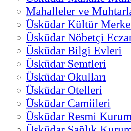
Mahalleler ve Muhtarl
Üsküdar Kültür Merkez
Üsküdar Nöbetçi Ecza
Üsküdar Bilgi Evleri
Üsküdar Semtleri
Üsküdar Okulları
Üsküdar Otelleri
Üsküdar Camiileri
Üsküdar Resmi Kurum
Üsküdar Sağlık Kurum