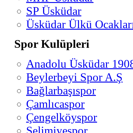
SP Üsküdar
Üsküdar Ülkü Ocaklar
Spor Kulüpleri
Anadolu Üsküdar 190
Beylerbeyi Spor A.Ş
Bağlarbaşıspor
Çamlıcaspor
Çengelköyspor
Selimiyespor