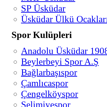
SP Üsküdar
Üsküdar Ülkü Ocaklar
Spor Kulüpleri
Anadolu Üsküdar 190
Beylerbeyi Spor A.Ş
Bağlarbaşıspor
Çamlıcaspor
Çengelköyspor
Selimiyespor