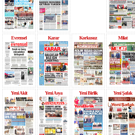
Evrensel
Karar
Korkusuz
Milat
Yeni Akit
Yeni Asya
Yeni Birlik
Yeni Şafak