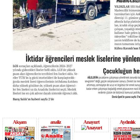
Akşam
analiz
Anayurt
Aydınlık