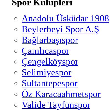
Spor Kulüpleri
Anadolu Üsküdar 1908
Beylerbeyi Spor A.Ş
Bağlarbaşıspor
Çamlıcaspor
Çengelköyspor
Selimiyespor
Sultantepespor
Öz Karacaahmetspor
Valide Tayfunspor