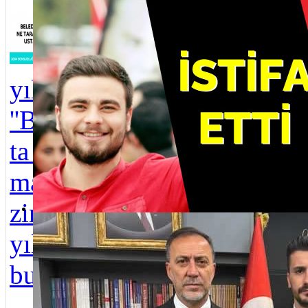
coşk
Üsküdar CHP İlçe Başkanı Berk Tütüncü istifa etti
Seri halinde
Üskü
1984
Kay
yılından başlayan
Ade
''Belediye ne taraf
göre
ta usta'' başlıklı
Hil
makaleler
Tür
zincirinde 2004
New
Mustafa Gider, MHP Üsküdar İlçe Başkanı olarak atandı
yılına gelmiş
Bele
bulun...
Eric