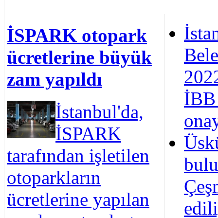
İsta
İSPARK otopark
Bele
ücretlerine büyük
2022
zam yapıldı
İBB 
İstanbul'da,
onay
İSPARK
Üsk
tarafından işletilen
bul
otoparkların
Çeşm
ücretlerine yapılan
edil