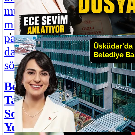
Gün
müteahhitlerle 1
kutl
milyar lirayı aşan
Sine
paravan
''Ön
Üsküdar Belediye Başkanı Sinem Dedetaş yolsuzluk operasyonu
danışmanlık
dair
sözleşmeleri ...
başla
100.
Belediye Ne Taraf
Ağus
Ta Usta! 2004
Bay
Sonsuzluğa
Üsk
Yolculuk