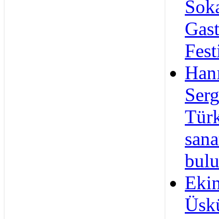
Sok
Gas
Fest
Hanı
Serg
Türk
sana
bulu
Eki
Üskü