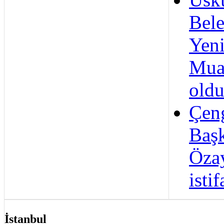
Bele
Yeni
Mua
old
Çen
Başk
Öza
istif
İstanbul