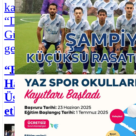
kapsamında
haft
“Dünya Çevre
Üsk
Günü Festivali”
kutl
gerçekleştirildi.
Çen
Kule
“Engelliler
ring
Haftası”
Üsküdar Belediyesi’nin Yaz Spor Okulları başlıyor
sefe
Üsküdar’da
Üskü
etkinlikle kutlandı
Yılb
Üsküdar
başl