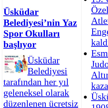
Özel
Üsküdar
Atle
Belediyesi’nin Yaz
Enge
Spor Okulları
kald
başlıyor
Esm
Üsküdar
Judo
Belediyesi
Alt
tarafından her yıl
kaza
geleneksel olarak
Üsk
düzenlenen ücretsiz
1908