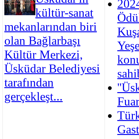
202
kültür-sanat
Ödül
mekanlarından biri
Kuş
olan Bağlarbaşı
Yeşer
Kültür Merkezi,
kon
Üsküdar Belediyesi
sahi
tarafından
''Üs
gerçekleşt...
Fuar
Türk
Gas