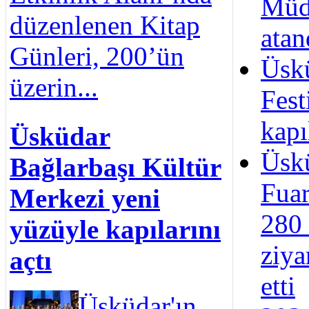
Müd
düzenlenen Kitap
atan
Günleri, 200’ün
Üsk
üzerin...
Fest
kapı
Üsküdar
Üskü
Bağlarbaşı Kültür
Fua
Merkezi yeni
280 
yüzüyle kapılarını
ziya
açtı
etti
Üsküdar'ın