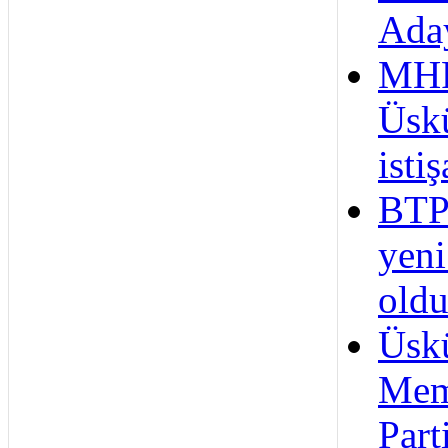
Ada
MH
Üsk
isti
BTP
yeni
old
Üsk
Mem
Part