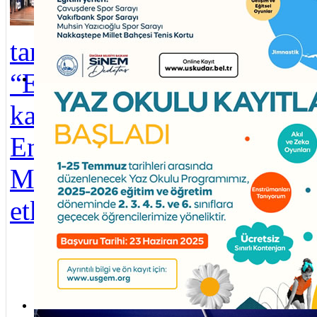
Belediyesi
Yuv
tarafından
kreş
“Engelliler Haftası”
teme
Üsküdar Belediyesi Yaz Okulu kayıtları başladı
kapsamında
yapı
Engelsiz Yaşam
Üsk
Merkezi’nde
günl
etkinlik düze...
kişi
bul
Pırl