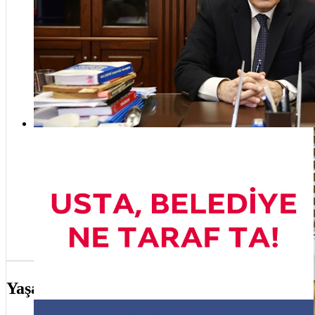
yapı
19 
Ata
Genç
Bay
Hedef belediye, belediye hedef ve belediye ne taraf ta usta!
Üsk
etki
kutl
Yaşam