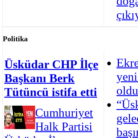
doğa
çıkı
Politika
Ekr
Üsküdar CHP İlçe
yeni
Başkanı Berk
old
Tütüncü istifa etti
“Üs
Cumhuriyet
gele
Halk Partisi
başı