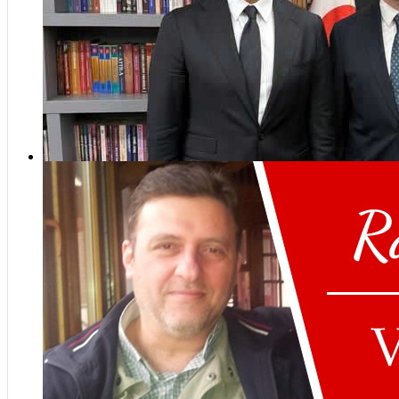
ziya
Üsk
Har
kilo
sofr
Rasim Şen vefat etti
Geri
Atık
için
Dön
Cum