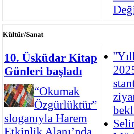
Değ
Kültür/Sanat
''Yı
10. Üsküdar Kitap
2025
Günleri başladı
stan
“Okumak
ziya
Özgürlüktür”
bekl
sloganıyla Harem
Seli
Etkinlik Alanı’nda