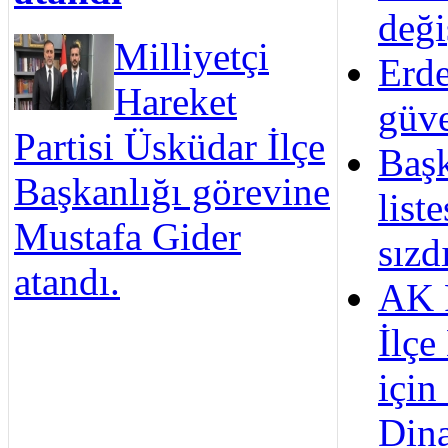
deği
Milliyetçi
Erd
Hareket
güve
Partisi Üsküdar İlçe
Başk
Başkanlığı görevine
list
Mustafa Gider
sızdı
atandı.
AK 
İlçe
için
Din