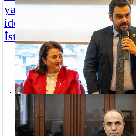
Mus
“Üsküdar’ın geleceği masa başında değil, sahada şekillenecek”
yapıldığı
Çeti
iddialarına ilişkin
etti
İstanbul Anadol...
Hede
bele
bele
ta u
Üsk
Mustafa Çetinkaya vefat etti
Beld
bay