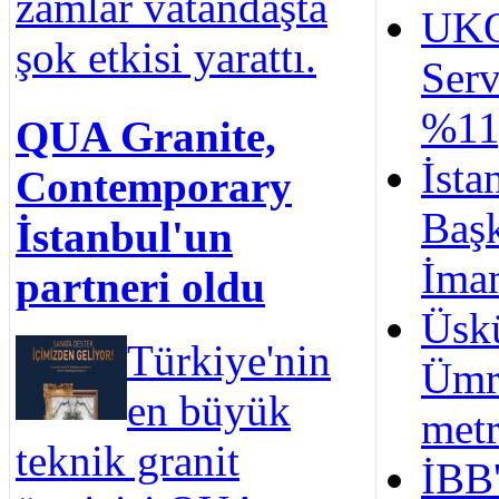
zamlar vatandaşta
UKO
şok etkisi yarattı.
Serv
%11
QUA Granite,
İsta
Contemporary
Baş
İstanbul'un
İma
partneri oldu
Üsk
Türkiye'nin
Ümr
en büyük
metr
teknik granit
İBB