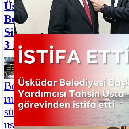
Seda
Üsküdar
Ada
Belediyesi Başkanı
Yard
Sinem Dedetaş ve
atan
Üsküdar Belediyesi Başkan Yardımcısı Tahsin Usta görevinden is
3 kişi tutuklandı
Üsk
Üsküdar
Bele
Baş
Belediyesi’nde yapı
Yard
ruhsatı ve iskan
Usta
süreçlerinde
istif
usulsüzlük