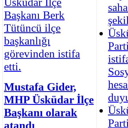
Üsküdar İlçe
sah
Başkanı Berk
şeki
Tütüncü ilçe
Üsk
başkanlığı
Part
görevinden istifa
isti
etti.
Sos
hes
Mustafa Gider,
duy
MHP Üsküdar İlçe
Üsk
Başkanı olarak
Part
atandı