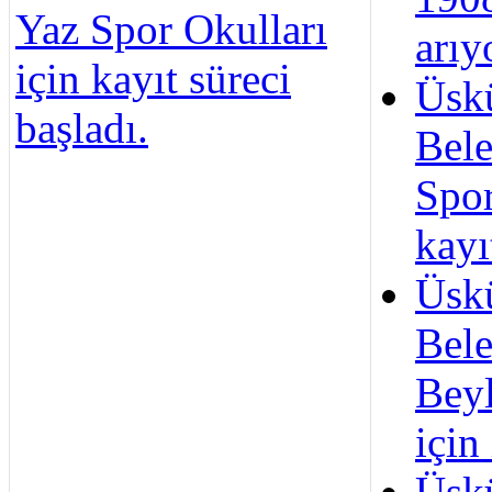
Yaz Spor Okulları
arıy
için kayıt süreci
Üsk
başladı.
Bele
Spor
kayı
Üsk
Bele
Beyl
için
Üsk