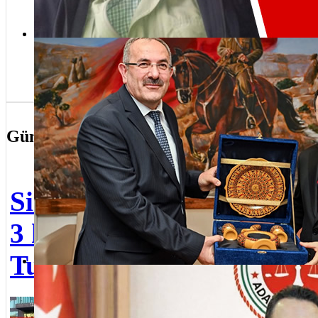
98. 
Üsk
Adalet Bakan Yardımcımızın Üsküdarlılara selamı var
kutl
Güncel Olaylar
Sin
Sinem Dedetaş ve
nede
3 kişi Neden
alın
Tutuklandı?
Sedat Ayyıldız Adalet Bakan Yardımcılığı’na atandı
Üsk
İstanbul