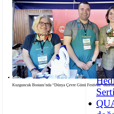
Yüz
Kuzguncuk Bostanı’nda “Dünya Çevre Günü Festivali” düzenl
Kas
İndi
Başl
bod
Unu
Dene
Hed
Sert
QUA