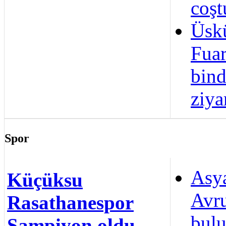
coşt
Üskü
Fuar
bind
ziya
Spor
Asya
Küçüksu
Avru
Rasathanespor
bulu
Şampiyon oldu