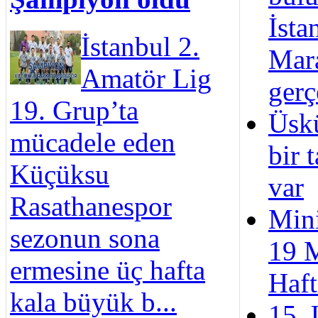
İsta
İstanbul 2.
Mar
Amatör Lig
gerç
19. Grup’ta
Üskü
mücadele eden
bir 
Küçüksu
var
Rasathanespor
Min
sezonun sona
19 
ermesine üç hafta
Haft
kala büyük b...
15. 